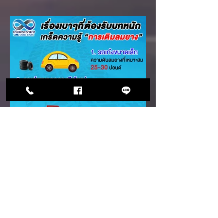
เรื่องเบาๆที่ต้องรับบทหนัก
ความรู้"การเติมลมยาง"