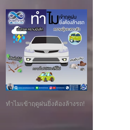
ทำไมเข้าฤดูฝนยิ่งต้องล้างรถ!