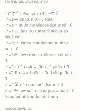
ร่ายกายก่อนเดินทางนะครับ
✨🎉🎊🎈!! Promotion !!✨🎉🎊🎈
📌ฟรี!🚗 ดอกเบี้ย 0% 6 เดือน
📌ฟรี!⚙ รับประกันเครื่องยนต์และเกียร์ 1 ปี
📌ฟรี!💧 เช็คระบบ เปลี่ยนถ่ายของเหลว
ก่อนรับรถ
📌ฟรี!🚨 บริการช่วยเหลือฉุกเฉินบนท้อง
ถนน 1 ปี
📌ฟรี!💸 เฉพาะค่าแรง เปลี่ยนยางอะไหล่ 1 
ปี
📌ฟรี!⚡ บริการจัมพ์แบ็ตเตอรี่ฉุกเฉิน 1 ปี
📌ฟรี!⛽ เฉพาะค่าบริการเติมน้ำมันฉุกเฉิน 1 
ปี
📌ฟรี!🛣 บริการยกรถทั่วประเทศ 1 ปี
📌ฟรี!🔑 เฉพาะบริการด้านกุญแจฉุกเฉิน 1 ปี
*เงื่อนไขเป็นไปตามที่บริษัทกำหนด
โทรติดต่อเพิ่มเติม