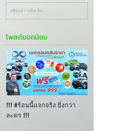
เขียนความคิดเห็น…
โพสต์ยอดนิยม
!!! #ร้อนนี้แจกจริง ยิ่งกว่า
เก่งพระราม9 
ละคร !!!
ที่ใช้ในการออ
มีอะไรบ้าง?