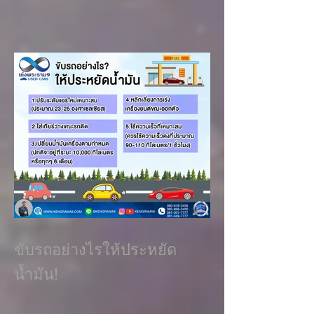
ขับรถอย่างไรให้ประหยัด
น้ำมัน!