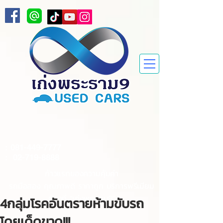
:
081-449-7777
:
02-719-8888
ก้าวแรกของความคุ้มค่า
รถมือสอง คุณภาพดี ราคาถูก บริการพรีเมียม
ต้องที่ "เก่งพระราม9"
4กลุ่มโรคอันตรายห้ามขับรถ
โดยเด็ดขาด!!!