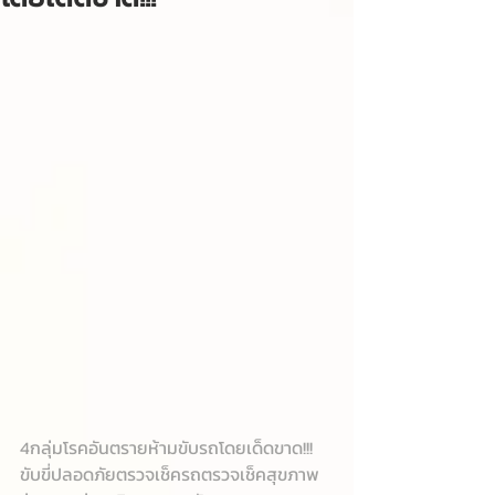
4กลุ่มโรคอันตรายห้ามขับรถโดยเด็ดขาด!!!
ขับขี่ปลอดภัยตรวจเช็ครถตรวจเช็คสุขภาพ