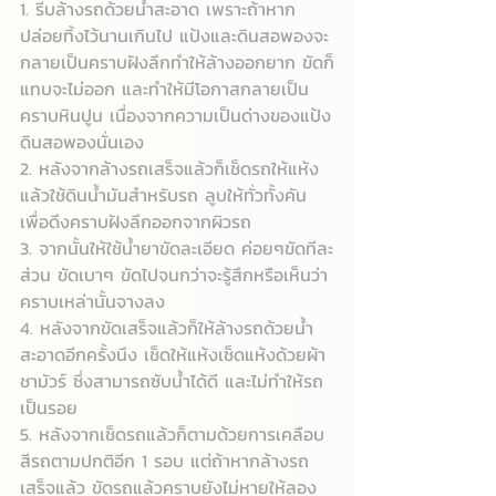
1. รีบล้างรถด้วยน้ำสะอาด เพราะถ้าหาก
ปล่อยทิ้งไว้นานเกินไป แป้งและดินสอพองจะ
กลายเป็นคราบฝังลึกทำให้ล้างออกยาก ขัดก็
แทบจะไม่ออก และทำให้มีโอกาสกลายเป็น
คราบหินปูน เนื่องจากความเป็นด่างของแป้ง
ดินสอพองนั่นเอง
2. หลังจากล้างรถเสร็จแล้วก็เช็ดรถให้แห้ง 
แล้วใช้ดินน้ำมันสำหรับรถ ลูบให้ทั่วทั้งคัน
เพื่อดึงคราบฝังลึกออกจากผิวรถ
3. จากนั้นให้ใช้น้ำยาขัดละเอียด ค่อยๆขัดทีละ
ส่วน ขัดเบาๆ ขัดไปจนกว่าจะรู้สึกหรือเห็นว่า
คราบเหล่านั้นจางลง
4. หลังจากขัดเสร็จแล้วก็ให้ล้างรถด้วยน้ำ
สะอาดอีกครั้งนึง เช็ดให้แห้งเช็ดแห้งด้วยผ้า
ชามัวร์ ซึ่งสามารถซับน้ำได้ดี และไม่ทำให้รถ
เป็นรอย
5. หลังจากเช็ดรถแล้วก็ตามด้วยการเคลือบ
สีรถตามปกติอีก 1 รอบ แต่ถ้าหากล้างรถ
เสร็จแล้ว ขัดรถแล้วคราบยังไม่หายให้ลอง