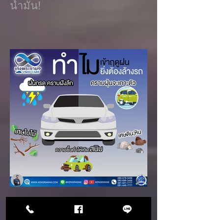
น้ำมัน!
ทำไมเข้าฤดูฝนยิ่งต้องล้างรถ!