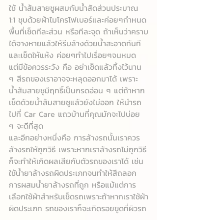
ใช้ น้ำส้มสายชูผสมกับน้ำสัดส่วนประมาณ 
1:1 ชุบด้วยผ้าไมโครไฟเบอร์และค่อยๆกำหนด
พื้นที่เช็ดทีละส่วน หรือทีละจุด ถ้าเห็นว่าคราบ
ได้จางหายแล้วให้รีบล้างด้วยน้ำสะอาดทันที 
และเช็ดให้แห้ง ค่อยๆทำไปเรื่อยๆจนหมด
แต่มีข้อควรระวัง คือ อย่าเช็ดแล้วทิ้งไว้นาน 
ๆ สีรถของเราอาจจะหลุดออกมาได้ เพราะ
น้ำส้มสายชูมีฤทธิ์เป็นกรดอ่อน ๆ แต่ถ้าหาก
เช็ดด้วยน้ำส้มสายชูแล้วยังไม่ออก ให้นำรถ
ไปที่ Car Care แถวบ้านที่คุณมักจะไปบ่อย 
ๆ จะดีที่สุด
และอีกอย่างหนึ่งคือ การล้างรถนั้นเราควร
ล้างรถให้ถูกวิธี เพราะหากเราล้างรถไม่ถูกวิธี
ก็จะทำให้เกิดผลเสียกับตัวรถของเราได้ เช่น 
ใช้น้ำยาล้างรถผิดประเภทจนทำให้สีถลอก 
การผสมน้ำยาล้างรถที่ถูก หรือแม้แต่การ
เลือกใช้ผ้าสำหรับเช็ดรถเพราะถ้าหากเราใช้ผ้า
ผิดประเภท รถของเราก็จะเกิดรอยขูดที่ผิวรถ