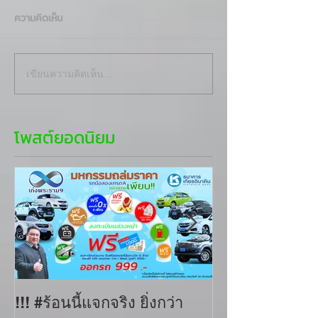
ความคิดเห็น
เขียนความคิดเห็น…
โพสต์ยอดนิยม
!!! #ร้อนนี้แจกจริง ยิ่งกว่า
เก่งพระราม9 