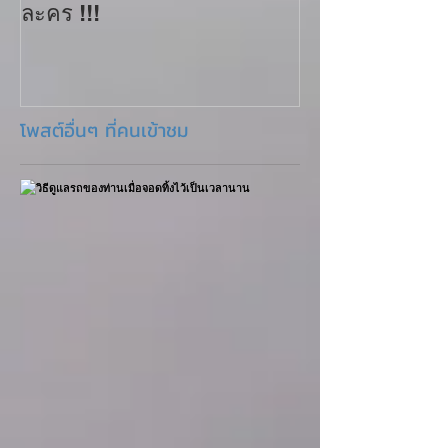
ละคร !!!
ที่ใช้ในการออ
มีอะไรบ้าง?
โพสต์อื่นๆ ที่คนเข้าชม