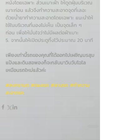
หนังโดยเฉพาะ ส่วนเบาะผ้า ให้ดูดฝุ่นบริเวณ
เบาะก่อน แล้วจึงทำความสะอาดจุดที่เลอะ
ด้วยน้ำยาทำความสะอาดโดยเฉพาะ แนะนำให้
ใช้ในบริเวณที่มองไม่เห็น เป็นจุดเล็ก ๆ 
ก่อน เพื่อให้มั่นใจว่าไม่มีผลต่อผ้าเบาะ
5. จากนั้นให้เปิดประตูทิ้งไว้ประมาณ 20 นาที
เพียงเท่านี้รถของคุณที่ได้ออกไปเผชิญมรสุม
แป้งและดินสอพองก็จะกลับมาวิบวับไฉไล
เหมือนรถใหม่แล้วค่ะ
#สงกรานต
#ดแลรถ
#ลางรถ
#ทำความ
สะอาดรถ