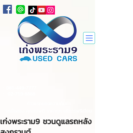
:
081-449-7777
:
02-719-8888
ก้าวแรกของความคุ้มค่า
รถมือสอง คุณภาพดี ราคาถูก บริการพรีเมียม
ต้องที่ "เก่งพระราม9"
เก่งพระราม9 ชวนดูแลรถหลัง
สงกรานต์